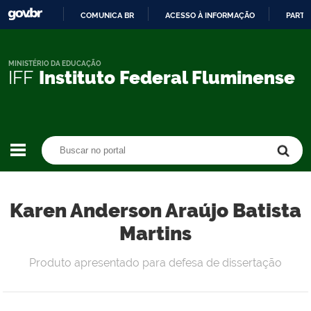
COMUNICA BR
ACESSO À INFORMAÇÃO
PARTI
IR
PARA
O
MINISTÉRIO DA EDUCAÇÃO
IFF
Instituto Federal Fluminense
CONTEÚDO
Buscar no portal
Buscar no portal
Karen Anderson Araújo Batista
Martins
Produto apresentado para defesa de dissertação