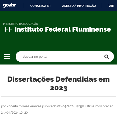
COMUNICA BR
ACESSO À INFORMAÇÃO
PARTI
IR
PARA
O
MINISTÉRIO DA EDUCAÇÃO
IFF
Instituto Federal Fluminense
CONTEÚDO
Buscar no portal
Buscar no portal
Dissertações Defendidas em
2023
por
Roberta Gomes Arantes
publicado
02/04/2024 13h50,
última modificação
24/04/2024 10h20