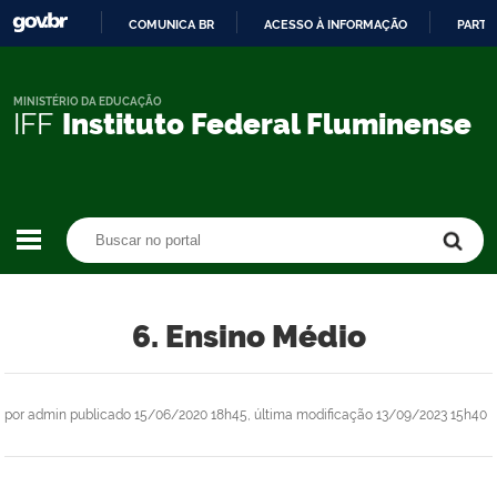
COMUNICA BR
ACESSO À INFORMAÇÃO
PARTI
IR
PARA
O
MINISTÉRIO DA EDUCAÇÃO
IFF
Instituto Federal Fluminense
CONTEÚDO
Buscar no portal
Buscar no portal
6. Ensino Médio
por
admin
publicado
15/06/2020 18h45,
última modificação
13/09/2023 15h40