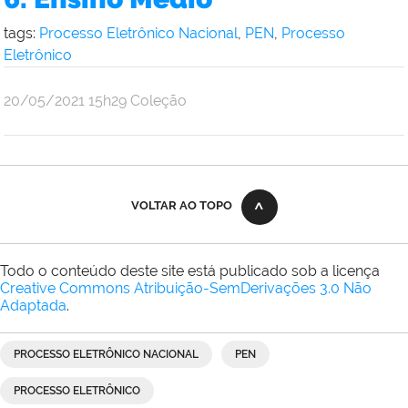
tags:
Processo Eletrônico Nacional
,
PEN
,
Processo
Eletrônico
por
publicado
20/05/2021
15h29
Coleção
admin
VOLTAR AO TOPO
Todo o conteúdo deste site está publicado sob a licença
Creative Commons Atribuição-SemDerivações 3.0 Não
Adaptada
.
PROCESSO ELETRÔNICO NACIONAL
PEN
PROCESSO ELETRÔNICO