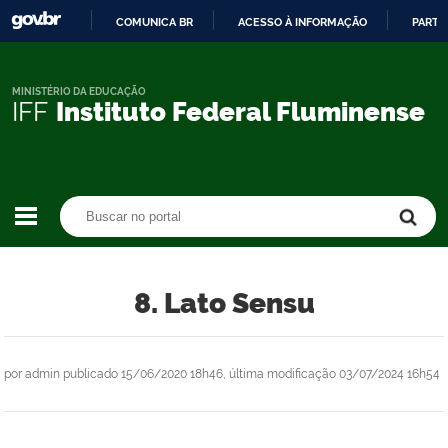
COMUNICA BR
ACESSO À INFORMAÇÃO
PARTI
IR
PARA
O
MINISTÉRIO DA EDUCAÇÃO
IFF
Instituto Federal Fluminense
CONTEÚDO
Buscar no portal
Buscar no portal
8. Lato Sensu
por
admin
publicado
15/06/2020 18h46,
última modificação
03/07/2024 16h54