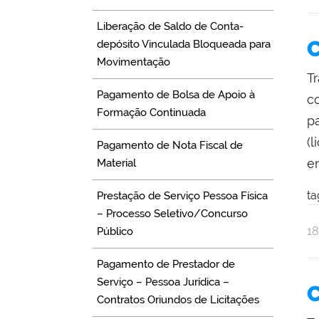
Na
Se
Liberação de Saldo de Conta-
C
depósito Vinculada Bloqueada para
Movimentação
T
Pagamento de Bolsa de Apoio à
c
Formação Continuada
p
(
Pagamento de Nota Fiscal de
en
Material
ta
Prestação de Serviço Pessoa Física
– Processo Seletivo/Concurso
po
pu
1
Público
Na
Se
Pagamento de Prestador de
Serviço – Pessoa Jurídica –
C
Contratos Oriundos de Licitações