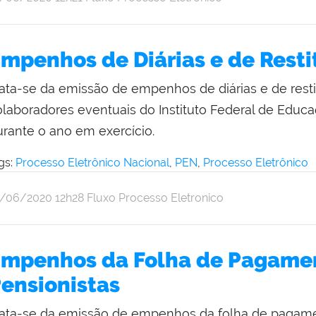
thalia
pulveda
mpenhos de Diárias e de Rest
rata-se da emissão de empenhos de diárias e de rest
olaboradores eventuais do Instituto Federal de Educ
urante o ano em exercício.
gs:
Processo Eletrônico Nacional
,
PEN
,
Processo Eletrônico
r
blicado
9/06/2020
12h28
Fluxo Processo Eletronico
thalia
pulveda
mpenhos da Folha de Pagamen
ensionistas
rata-se da emissão de empenhos da folha de pagamen