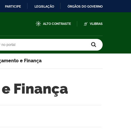
PARTICIPE
LEGISLAÇÃO
ÓRGÃOS DO GOVERNO
ALTO CONTRASTE
VLIBRAS
r no portal
r no portal
rçamento e Finança
 e Finança