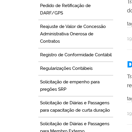
T
Pedido de Retificação de
d
DARF/GPS
ta
Reajuste de Valor de Concessão
Administrativa Onerosa de
po
pu
1
Contratos
Na
Se
Registro de Conformidade Contábil
D
Regularizações Contábeis
T
Solicitação de empenho para
r
pregões SRP
ta
Solicitação de Diárias e Passagens
para capacitação de curta duração
po
pu
1
Na
Solicitação de Diárias e Passagens
Se
para Membro Externo