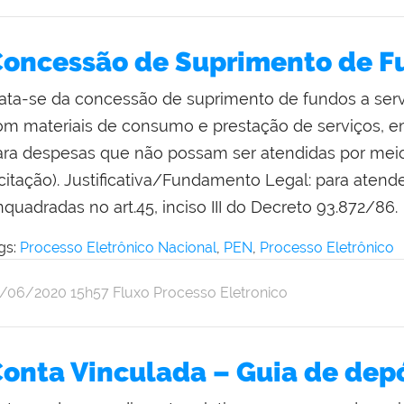
thalia
pulveda
oncessão de Suprimento de F
rata-se da concessão de suprimento de fundos a serv
om materiais de consumo e prestação de serviços, e
ara despesas que não possam ser atendidas por mei
licitação). Justificativa/Fundamento Legal: para aten
quadradas no art.45, inciso III do Decreto 93.872/86.
gs:
Processo Eletrônico Nacional
,
PEN
,
Processo Eletrônico
r
blicado
8/06/2020
15h57
Fluxo Processo Eletronico
thalia
pulveda
onta Vinculada – Guia de dep