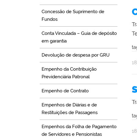
C
Concessão de Suprimento de
Fundos
T
T
Conta Vinculada – Guia de depósito
em garantia
ta
Devolução de despesa por GRU
po
pu
1
Empenho da Contribuição
Na
Se
Previdenciária Patronal
S
Empenho de Contrato
Tr
Empenhos de Diárias e de
Restituições de Passagens
ta
Empenhos da Folha de Pagamento
po
pu
1
de Servidores e Pensionistas