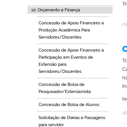
T
10. Orçamento e Finança
Concessão de Apoio Financeiro à
po
pu
2
Produção Acadêmica Para
De
Xa
Servidores/Discentes
C
Concessão de Apoio Financeiro à
Participação em Eventos de
Tr
Extensão para
C
Servidores/Discentes
n
Concessão de Bolsa de
I
Pesquisador/Extensionista
ta
Concessão de Bolsa de Alunos
po
pu
1
Solicitação de Diárias e Passagens
Na
para servidor
Se