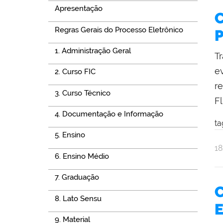
Apresentação
C
Regras Gerais do Processo Eletrônico
P
1. Administração Geral
T
e
2. Curso FIC
r
3. Curso Técnico
F
4. Documentação e Informação
ta
5. Ensino
po
pu
1
6. Ensino Médio
Na
Se
7. Graduação
C
8. Lato Sensu
E
9. Material