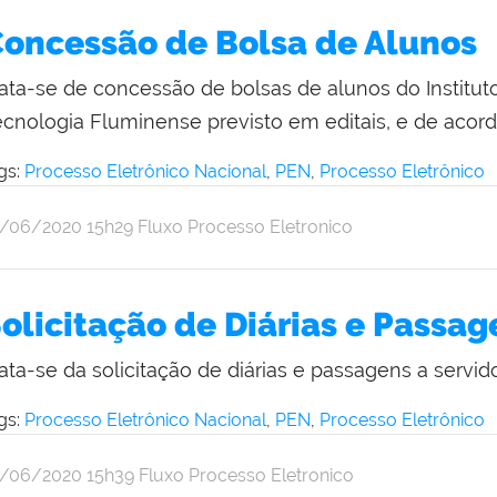
oncessão de Bolsa de Alunos
rata-se de concessão de bolsas de alunos do Institut
ecnologia Fluminense previsto em editais, e de aco
gs:
Processo Eletrônico Nacional
,
PEN
,
Processo Eletrônico
r
blicado
8/06/2020
15h29
Fluxo Processo Eletronico
thalia
pulveda
olicitação de Diárias e Passag
ata-se da solicitação de diárias e passagens a servid
gs:
Processo Eletrônico Nacional
,
PEN
,
Processo Eletrônico
r
blicado
8/06/2020
15h39
Fluxo Processo Eletronico