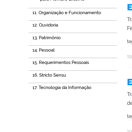
E
11. Organização e Funcionamento
T
12. Ouvidoria
F
13. Patrimônio
ta
14. Pessoal
po
pu
1
15. Requerimentos Pessoais
Na
Se
16. Stricto Sensu
E
17. Tecnologia da Informação
T
d
ta
po
pu
1