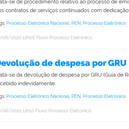
rata-se de procedimento relativo ao processo de emi
os contratos de serviços continuados com dedicação
gs:
Processo Eletrônico Nacional
,
PEN
,
Processo Eletrônico
r
blicado
9/06/2020
12h06
Fluxo Processo Eletronico
thalia
pulveda
evolução de despesa por GRU
rata-se da devolução de despesa por GRU (Guia de R
ecebido indevidamente.
gs:
Processo Eletrônico Nacional
,
PEN
,
Processo Eletrônico
r
blicado
9/06/2020
12h10
Fluxo Processo Eletronico
thalia
pulveda