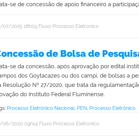
rata-se de concessão de apoio financeiro a particip
r
blicado
9/07/2025
18h09
Fluxo Processo Eletronico
nise
vier
oncessão de Bolsa de Pesquis
ata-se da concessão, após aprovação por edital insti
ampos dos Goytacazes ou dos campi, de bolsas a pes
a Resolução Nº 27/2020, que trata da regulamentação
novação do Instituto Federal Fluminense.
gs:
Processo Eletrônico Nacional
,
PEN
,
Processo Eletrônico
r
blicado
8/06/2020
09h14
Fluxo Processo Eletronico
thalia
pulveda