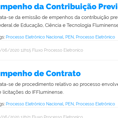
mpenho da Contribuição Previ
rata-se da emissão de empenhos da contribuição previ
ederal de Educação, Ciência e Tecnologia Fluminense
gs:
Processo Eletrônico Nacional
,
PEN
,
Processo Eletrônico
r
blicado
9/06/2020
12h15
Fluxo Processo Eletronico
thalia
pulveda
mpenho de Contrato
rata-se de procedimento relativo ao processo envol
e licitações do IFFluminense.
gs:
Processo Eletrônico Nacional
,
PEN
,
Processo Eletrônico
r
blicado
9/06/2020
12h21
Fluxo Processo Eletronico