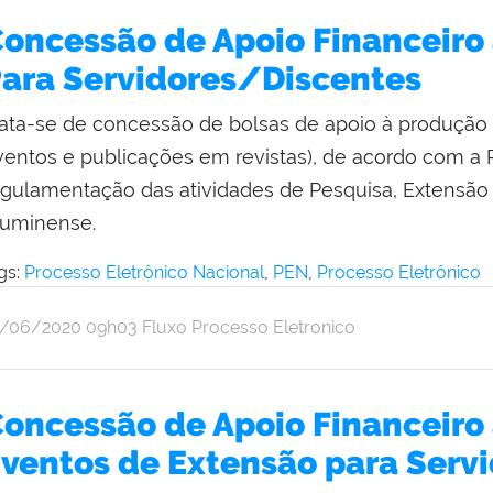
oncessão de Apoio Financeiro
ara Servidores/Discentes
rata-se de concessão de bolsas de apoio à produção 
ventos e publicações em revistas), de acordo com a 
egulamentação das atividades de Pesquisa, Extensão e
luminense.
gs:
Processo Eletrônico Nacional
,
PEN
,
Processo Eletrônico
r
blicado
8/06/2020
09h03
Fluxo Processo Eletronico
thalia
pulveda
oncessão de Apoio Financeiro
ventos de Extensão para Serv