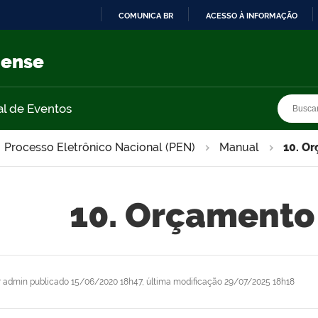
COMUNICA BR
ACESSO À INFORMAÇÃO
IR
PARA
nense
O
CONTEÚDO
Busca
Busca
al de Eventos
Processo Eletrônico Nacional (PEN)
Manual
10. O
10. Orçamento
r
admin
publicado
15/06/2020 18h47,
última modificação
29/07/2025 18h18