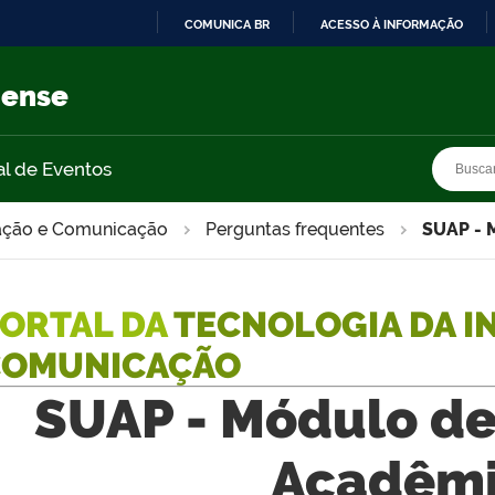
COMUNICA BR
ACESSO À INFORMAÇÃO
IR
PARA
nense
O
CONTEÚDO
Busca
Busca
al de Eventos
mação e Comunicação
Perguntas frequentes
SUAP - 
ORTAL DA
TECNOLOGIA DA I
COMUNICAÇÃO
SUAP - Módulo de
Acadêmi