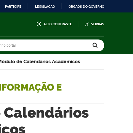
PARTICIPE
LEGISLAÇÃO
ÓRGÃOS DO GOVERNO
ALTO CONTRASTE
VLIBRAS
r no portal
r no portal
Módulo de Calendários Acadêmicos
NFORMAÇÃO E
 Calendários
cos