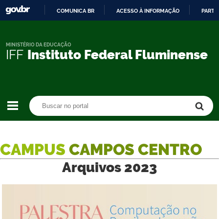
COMUNICA BR
ACESSO À INFORMAÇÃO
PARTI
IR
PARA
O
MINISTÉRIO DA EDUCAÇÃO
IFF
Instituto Federal Fluminense
CONTEÚDO
Buscar no portal
Buscar no portal
CAMPUS
CAMPOS CENTRO
Arquivos 2023