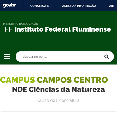
COMUNICA BR
ACESSO À INFORMAÇÃO
PARTI
IR
PARA
O
MINISTÉRIO DA EDUCAÇÃO
IFF
Instituto Federal Fluminense
CONTEÚDO
Buscar no portal
Buscar no portal
CAMPUS
CAMPOS CENTRO
NDE Ciências da Natureza
Curso de Licenciatura