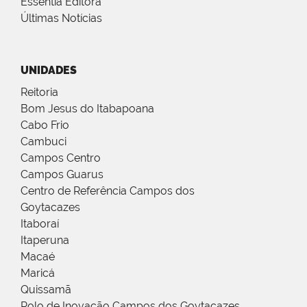
Essentia Editora
Últimas Notícias
UNIDADES
Reitoria
Bom Jesus do Itabapoana
Cabo Frio
Cambuci
Campos Centro
Campos Guarus
Centro de Referência Campos dos
Goytacazes
Itaboraí
Itaperuna
Macaé
Maricá
Quissamã
Polo de Inovação Campos dos Goytacazes