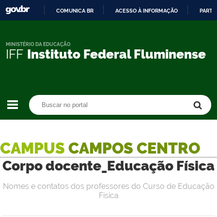
COMUNICA BR
ACESSO À INFORMAÇÃO
PARTI
IR
PARA
O
MINISTÉRIO DA EDUCAÇÃO
IFF
Instituto Federal Fluminense
CONTEÚDO
Buscar no portal
Buscar no portal
CAMPUS
CAMPOS CENTRO
Corpo docente_Educação Física
Nomes e contatos dos professores do Curso de Educação
Física