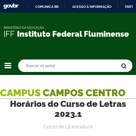
COMUNICA BR
ACESSO À INFORMAÇÃO
PARTI
IR
PARA
O
MINISTÉRIO DA EDUCAÇÃO
IFF
Instituto Federal Fluminense
CONTEÚDO
Buscar no portal
Buscar no portal
CAMPUS
CAMPOS CENTRO
Horários do Curso de Letras
2023.1
Curso de Licenciatura