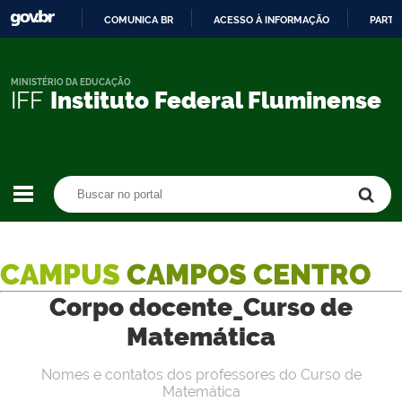
COMUNICA BR
ACESSO À INFORMAÇÃO
PARTI
IR
PARA
O
MINISTÉRIO DA EDUCAÇÃO
IFF
Instituto Federal Fluminense
CONTEÚDO
Buscar no portal
Buscar no portal
CAMPUS
CAMPOS CENTRO
Corpo docente_Curso de
Matemática
Nomes e contatos dos professores do Curso de
Matemática