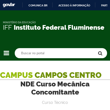
COMUNICA BR
ACESSO À INFORMAÇÃO
PARTI
IR
PARA
O
MINISTÉRIO DA EDUCAÇÃO
IFF
Instituto Federal Fluminense
CONTEÚDO
Buscar no portal
Buscar no portal
CAMPUS
CAMPOS CENTRO
NDE Curso Mecânica
Concomitante
Curso Técnico