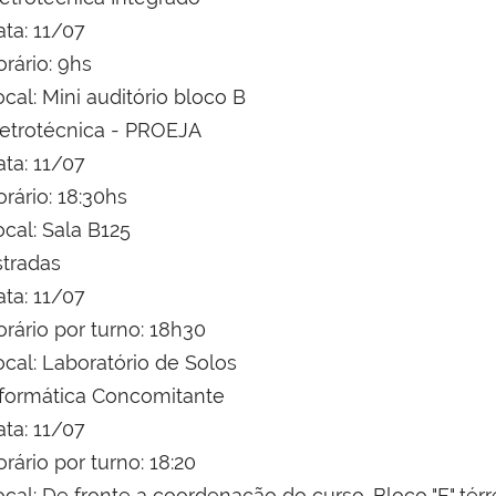
ata: 11/07
rário: 9hs
cal: Mini auditório bloco B
letrotécnica - PROEJA
ata: 11/07
rário: 18:30hs
cal: Sala B125
stradas
ata: 11/07
rário por turno: 18h30
ocal: Laboratório de Solos
nformática Concomitante
ata: 11/07
rário por turno: 18:20
cal: De fronte a coordenação do curso. Bloco "E" térr