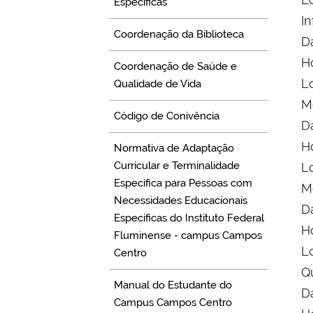
Específicas
I
Coordenação da Biblioteca
D
Ho
Coordenação de Saúde e
Lo
Qualidade de Vida
M
Código de Conivência
D
Ho
Normativa de Adaptação
Curricular e Terminalidade
Lo
Específica para Pessoas com
M
Necessidades Educacionais
D
Específicas do Instituto Federal
H
Fluminense - campus Campos
Lo
Centro
Q
Manual do Estudante do
Da
Campus Campos Centro