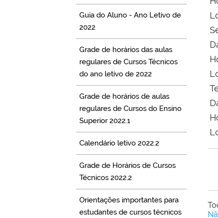
H
L
Guia do Aluno - Ano Letivo de
2022
S
D
Grade de horários das aulas
Ho
regulares de Cursos Técnicos
Lo
do ano letivo de 2022
T
Grade de horários de aulas
D
regulares de Cursos do Ensino
Ho
Superior 2022.1
Lo
Calendário letivo 2022.2
Grade de Horários de Cursos
Técnicos 2022.2
Orientações importantes para
To
estudantes de cursos técnicos
Nã