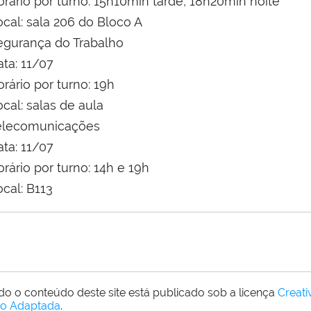
orário por turno: 15h10min tarde, 18h20min noite
ocal: sala 206 do Bloco A
egurança do Trabalho
ata: 11/07
rário por turno: 19h
cal: salas de aula
elecomunicações
ata: 11/07
rário por turno: 14h e 19h
cal: B113
do o conteúdo deste site está publicado sob a licença
Creat
o Adaptada
.