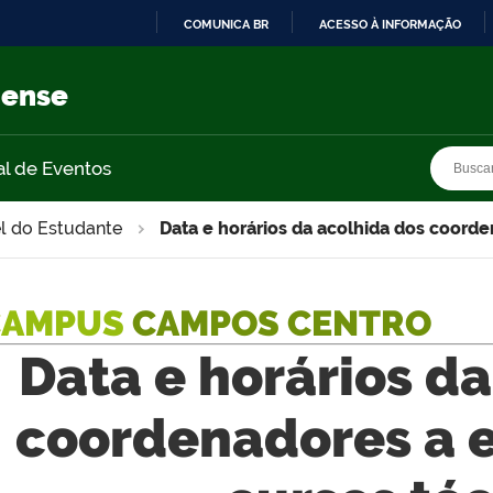
COMUNICA BR
ACESSO À INFORMAÇÃO
IR
PARA
nense
O
CONTEÚDO
Busca
Busca
al de Eventos
l do Estudante
Data e horários da acolhida dos coord
CAMPUS
CAMPOS CENTRO
Data e horários d
coordenadores a 