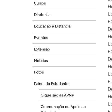
Cursos
Ho
Lo
Diretorias
E
Educação a Distância
D
Ho
Eventos
L
Extensão
E
D
Notícias
Ho
Fotos
L
E
Painel do Estudante
D
O que são as APNP
Ho
Lo
Coordenação de Apoio ao
E