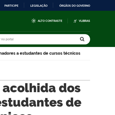
PARTICIPE
LEGISLAÇÃO
ÓRGÃOS DO GOVERNO
ALTO CONTRASTE
VLIBRAS
r no portal
r no portal
enadores a estudantes de cursos técnicos
a acolhida dos
estudantes de