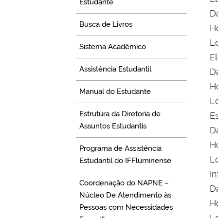
Estudante
D
Busca de Livros
Ho
Lo
Sistema Acadêmico
E
Assistência Estudantil
D
Ho
Manual do Estudante
Lo
Estrutura da Diretoria de
E
Assuntos Estudantis
D
Ho
Programa de Assistência
L
Estudantil do IFFluminense
I
Coordenação do NAPNE –
D
Núcleo De Atendimento às
Ho
Pessoas com Necessidades
Lo