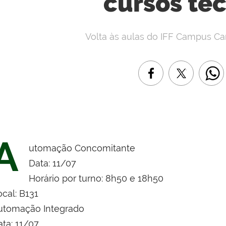
cursos té
Volta às aulas do IFF Campus Ca
A
utomação Concomitante
Data: 11/07
Horário por turno: 8h50 e 18h50
cal: B131
utomação Integrado
ata: 11/07