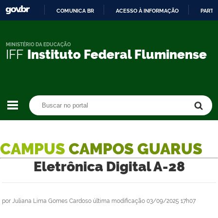
COMUNICA BR
ACESSO À INFORMAÇÃO
PARTI
IR
PARA
O
MINISTÉRIO DA EDUCAÇÃO
IFF
Instituto Federal Fluminense
CONTEÚDO
Buscar no portal
Buscar no portal
CAMPUS
CAMPOS GUARUS
Eletrônica Digital A-28
por
Juliana Lima Gomes Cardoso
última modificação
03/09/2025 17h07