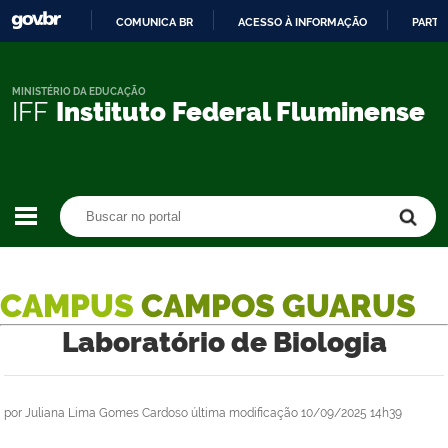
COMUNICA BR
ACESSO À INFORMAÇÃO
PARTI
IR
PARA
O
MINISTÉRIO DA EDUCAÇÃO
IFF
Instituto Federal Fluminense
CONTEÚDO
Buscar no portal
Buscar no portal
CAMPUS
CAMPOS GUARUS
Laboratório de Biologia
por
Juliana Lima Gomes Cardoso
última modificação
10/09/2025 14h39