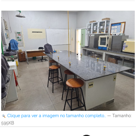
Clique para ver a imagem no tamanho completo…
—
Tamanho
:
595KB