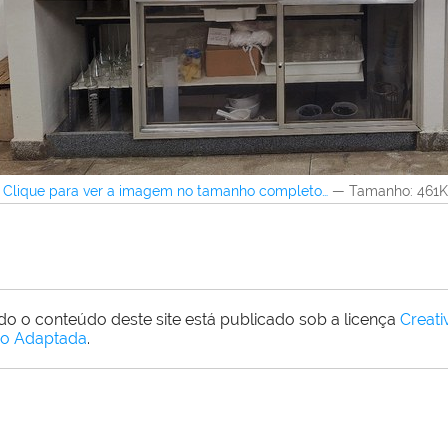
Clique para ver a imagem no tamanho completo…
—
Tamanho
: 461
do o conteúdo deste site está publicado sob a licença
Creat
o Adaptada
.