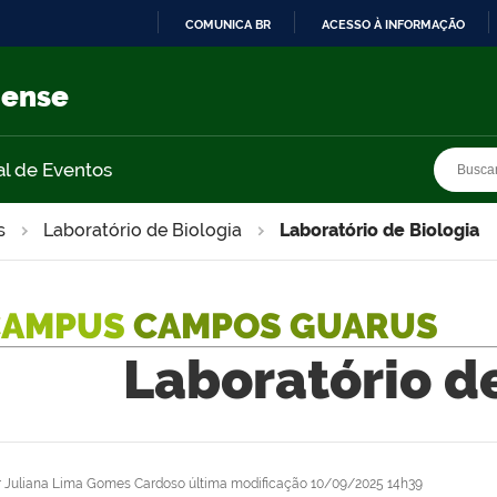
COMUNICA BR
ACESSO À INFORMAÇÃO
IR
PARA
nense
O
CONTEÚDO
Busca
Busca
al de Eventos
s
Laboratório de Biologia
Laboratório de Biologia
CAMPUS
CAMPOS GUARUS
Laboratório d
r
Juliana Lima Gomes Cardoso
última modificação
10/09/2025 14h39