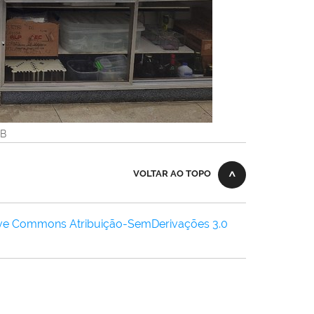
KB
VOLTAR AO TOPO
ive Commons Atribuição-SemDerivações 3.0