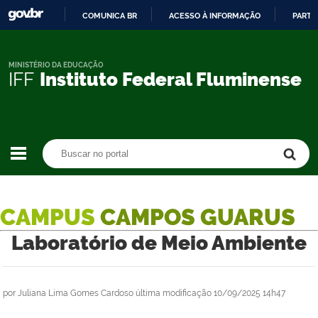
COMUNICA BR
ACESSO À INFORMAÇÃO
PARTI
IR
PARA
O
MINISTÉRIO DA EDUCAÇÃO
IFF
Instituto Federal Fluminense
CONTEÚDO
Buscar no portal
Buscar no portal
CAMPUS
CAMPOS GUARUS
Laboratório de Meio Ambiente
por
Juliana Lima Gomes Cardoso
última modificação
10/09/2025 14h47