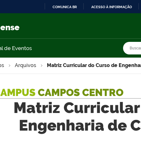
COMUNICA BR
ACESSO À INFORMAÇÃO
IR
PARA
nense
O
CONTEÚDO
Busca
Busca
al de Eventos
os
Arquivos
Matriz Curricular do Curso de Engenh
CAMPUS
CAMPOS CENTRO
Matriz Curricula
Engenharia de 