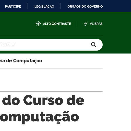
PARTICIPE
LEGISLAÇÃO
ÓRGÃOS DO GOVERNO
ALTO CONTRASTE
VLIBRAS
r no portal
r no portal
aria de Computação
r do Curso de
Computação