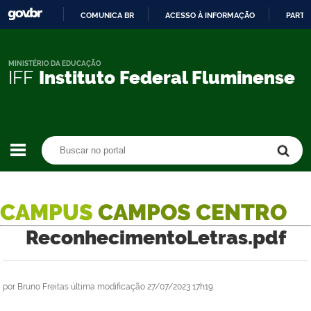
COMUNICA BR
ACESSO À INFORMAÇÃO
PARTI
IR
PARA
O
MINISTÉRIO DA EDUCAÇÃO
IFF
Instituto Federal Fluminense
CONTEÚDO
Buscar no portal
Buscar no portal
CAMPUS
CAMPOS CENTRO
ReconhecimentoLetras.pdf
por
Bruno Freitas
última modificação
27/07/2023 17h19