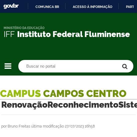
COMUNICA BR
ACESSO À INFORMAÇÃO
PARTI
IR
PARA
O
MINISTÉRIO DA EDUCAÇÃO
IFF
Instituto Federal Fluminense
CONTEÚDO
Buscar no portal
Buscar no portal
CAMPUS
CAMPOS CENTRO
RenovaçãoReconhecimentoSist
por
Bruno Freitas
última modificação
27/07/2023 16h58