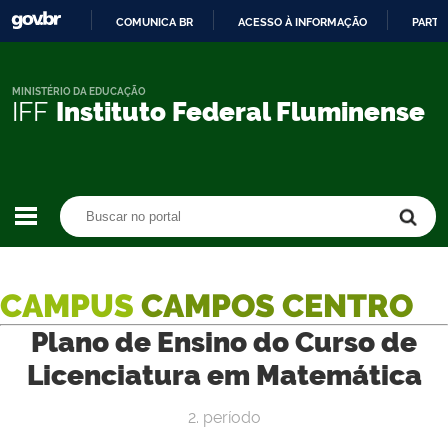
COMUNICA BR
ACESSO À INFORMAÇÃO
PARTI
IR
PARA
O
MINISTÉRIO DA EDUCAÇÃO
IFF
Instituto Federal Fluminense
CONTEÚDO
Buscar no portal
Buscar no portal
CAMPUS
CAMPOS CENTRO
Plano de Ensino do Curso de
Licenciatura em Matemática
2. período