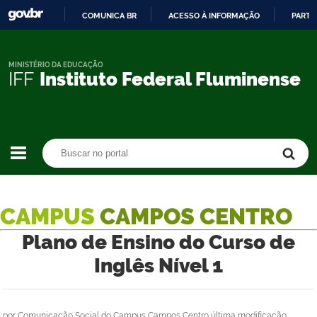
COMUNICA BR
ACESSO À INFORMAÇÃO
PARTI
IR
PARA
O
MINISTÉRIO DA EDUCAÇÃO
IFF
Instituto Federal Fluminense
CONTEÚDO
Buscar no portal
Buscar no portal
CAMPUS
CAMPOS CENTRO
Plano de Ensino do Curso de
Inglês Nível 1
por
Comunicação Social do Campus Campos Centro
última modificação