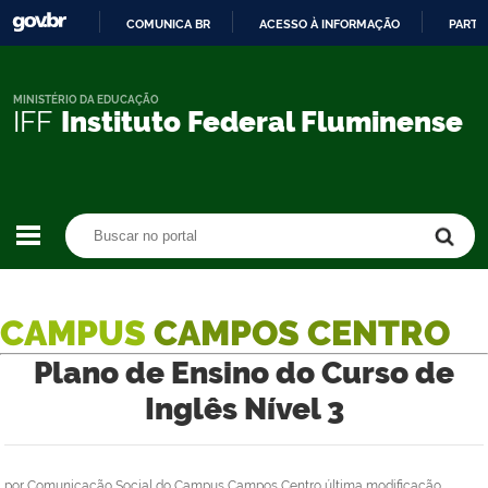
COMUNICA BR
ACESSO À INFORMAÇÃO
PARTI
IR
PARA
O
MINISTÉRIO DA EDUCAÇÃO
IFF
Instituto Federal Fluminense
CONTEÚDO
Buscar no portal
Buscar no portal
CAMPUS
CAMPOS CENTRO
Plano de Ensino do Curso de
Inglês Nível 3
por
Comunicação Social do Campus Campos Centro
última modificação