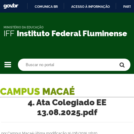
COMUNICA BR
ACESSO À INFORMAÇÃO
PARTI
IR
PARA
O
MINISTÉRIO DA EDUCAÇÃO
IFF
Instituto Federal Fluminense
CONTEÚDO
Buscar no portal
Buscar no portal
CAMPUS
MACAÉ
4. Ata Colegiado EE
13.08.2025.pdf
por
Campus Macaé
última modificação
15/08/2025 11h20