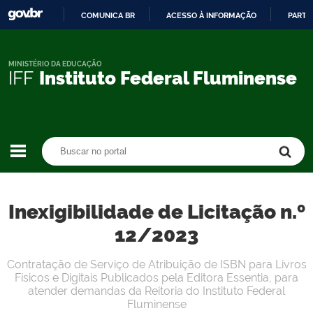
COMUNICA BR
ACESSO À INFORMAÇÃO
PARTI
IR
PARA
O
MINISTÉRIO DA EDUCAÇÃO
IFF
Instituto Federal Fluminense
CONTEÚDO
Buscar no portal
Buscar no portal
Inexigibilidade de Licitação n.º
12/2023
Contratação de Serviço de Atribuição de ISBN para Livros
Físicos e Digitais Publicados pela Editora Essentia, para
atender demandas da Reitoria do Instituto Federal
Fluminense