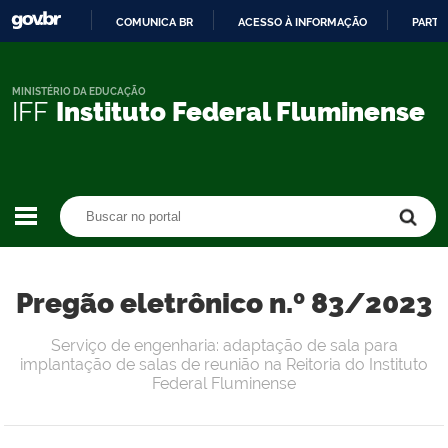
COMUNICA BR
ACESSO À INFORMAÇÃO
PARTI
IR
PARA
O
MINISTÉRIO DA EDUCAÇÃO
IFF
Instituto Federal Fluminense
CONTEÚDO
Buscar no portal
Buscar no portal
Pregão eletrônico n.º 83/2023
Serviço de engenharia: adaptação de sala para
implantação de salas de reunião na Reitoria do Instituto
Federal Fluminense