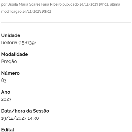
por
Ursula Maria Soares Faria Ribeiro
publicado
14/12/2023 15h02,
última
modificação
14/12/2023 15h02
Unidade
Reitoria (158139)
Modalidade
Pregão
Número
83
Ano
2023
Data/hora da Sessão
19/12/2023 14:30
Edital