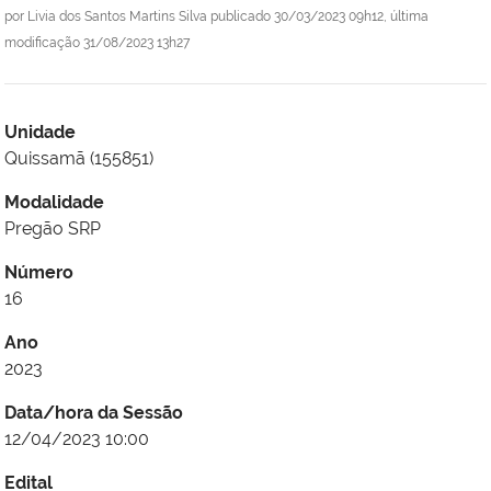
por
Livia dos Santos Martins Silva
publicado
30/03/2023 09h12,
última
modificação
31/08/2023 13h27
Unidade
Quissamã (155851)
Modalidade
Pregão SRP
Número
16
Ano
2023
Data/hora da Sessão
12/04/2023 10:00
Edital