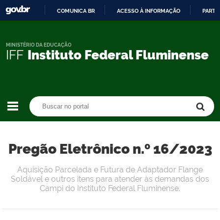
COMUNICA BR
ACESSO À INFORMAÇÃO
PARTI
IR
PARA
O
MINISTÉRIO DA EDUCAÇÃO
IFF
Instituto Federal Fluminense
CONTEÚDO
Buscar no portal
Buscar no portal
Pregão Eletrônico n.º 16/2023
Aquisição Parcelada e Futura de Adaptador Flange
Soldável e outros itens para atender às demandas dos
Campi do Instituto Federal Fluminense.