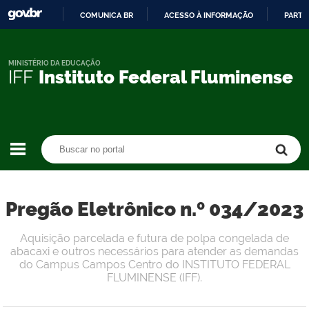
COMUNICA BR
ACESSO À INFORMAÇÃO
PARTI
IR
PARA
O
MINISTÉRIO DA EDUCAÇÃO
IFF
Instituto Federal Fluminense
CONTEÚDO
Buscar no portal
Buscar no portal
Pregão Eletrônico n.º 034/2023
Aquisição parcelada e futura de polpa congelada de
abacaxi e outros necessários para atender as demandas
do Campus Campos Centro do INSTITUTO FEDERAL
FLUMINENSE (IFF).