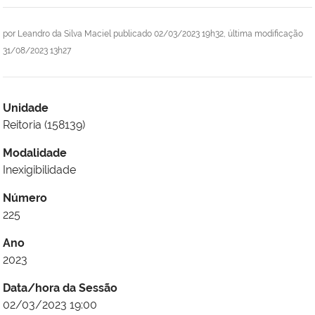
por
Leandro da Silva Maciel
publicado
02/03/2023 19h32,
última modificação
31/08/2023 13h27
Unidade
Reitoria (158139)
Modalidade
Inexigibilidade
Número
225
Ano
2023
Data/hora da Sessão
02/03/2023 19:00