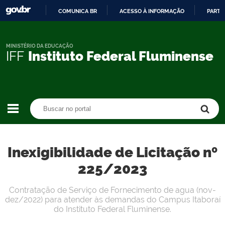
COMUNICA BR
ACESSO À INFORMAÇÃO
PARTI
IR
PARA
O
MINISTÉRIO DA EDUCAÇÃO
IFF
Instituto Federal Fluminense
CONTEÚDO
Buscar no portal
Buscar no portal
Inexigibilidade de Licitação nº
225/2023
Contratação de Serviço de Fornecimento de agua (nov-
dez/2022) para atender às demandas do Campus Itaboraí
do Instituto Federal Fluminense.