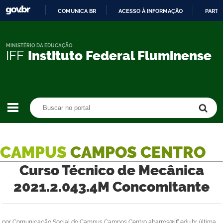
COMUNICA BR
ACESSO À INFORMAÇÃO
PARTI
IR
PARA
O
MINISTÉRIO DA EDUCAÇÃO
IFF
Instituto Federal Fluminense
CONTEÚDO
Buscar no portal
Buscar no portal
CAMPUS
CAMPOS CENTRO
Curso Técnico de Mecânica
2021.2.043.4M Concomitante
por
Comunicação Social do Campus Campos Centro abarros@iff.edu.br
última