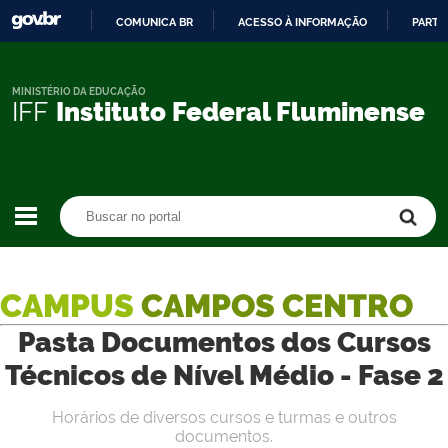
COMUNICA BR
ACESSO À INFORMAÇÃO
PARTI
IR
PARA
O
MINISTÉRIO DA EDUCAÇÃO
IFF
Instituto Federal Fluminense
CONTEÚDO
Buscar no portal
Buscar no portal
CAMPUS
CAMPOS CENTRO
Pasta Documentos dos Cursos
Técnicos de Nível Médio - Fase 2
Horários de diversos cursos e turmas e outros
documentos.