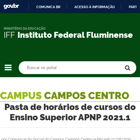
COMUNICA BR
ACESSO À INFORMAÇÃO
PARTI
IR
PARA
O
MINISTÉRIO DA EDUCAÇÃO
IFF
Instituto Federal Fluminense
CONTEÚDO
Buscar no portal
Buscar no portal
CAMPUS
CAMPOS CENTRO
Pasta de horários de cursos do
Ensino Superior APNP 2021.1
por
Comunicação Social do Campus Campos Centro
publicado
12/08/2021