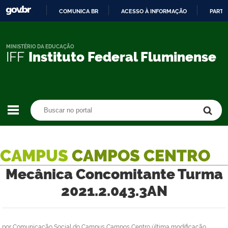
COMUNICA BR
ACESSO À INFORMAÇÃO
PARTI
IR
PARA
O
MINISTÉRIO DA EDUCAÇÃO
IFF
Instituto Federal Fluminense
CONTEÚDO
Buscar no portal
Buscar no portal
CAMPUS
CAMPOS CENTRO
Mecânica Concomitante Turma
2021.2.043.3AN
por
Comunicação Social do Campus Campos Centro
última modificação