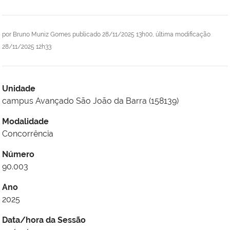
por
Bruno Muniz Gomes
publicado
28/11/2025 13h00,
última modificação
28/11/2025 12h33
Unidade
campus Avançado São João da Barra (158139)
Modalidade
Concorrência
Número
90.003
Ano
2025
Data/hora da Sessão