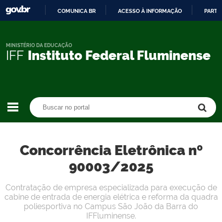
COMUNICA BR
ACESSO À INFORMAÇÃO
PARTI
IR
PARA
O
MINISTÉRIO DA EDUCAÇÃO
IFF
Instituto Federal Fluminense
CONTEÚDO
Buscar no portal
Buscar no portal
Concorrência Eletrônica nº
90003/2025
Contratação de empresa especializada para execução de
cabine de entrada de energia elétrica e reforma da quadra
poliesportiva no Campus São João da Barra do
IFFluminense.