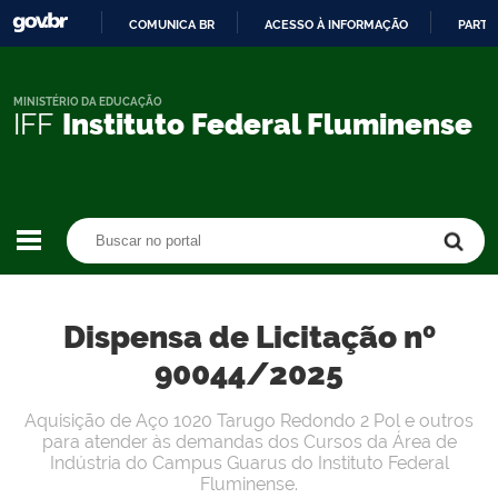
COMUNICA BR
ACESSO À INFORMAÇÃO
PARTI
IR
PARA
O
MINISTÉRIO DA EDUCAÇÃO
IFF
Instituto Federal Fluminense
CONTEÚDO
Buscar no portal
Buscar no portal
Dispensa de Licitação nº
90044/2025
Aquisição de Aço 1020 Tarugo Redondo 2 Pol e outros
para atender às demandas dos Cursos da Área de
Indústria do Campus Guarus do Instituto Federal
Fluminense.