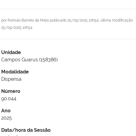
por
Romulo Barreto da Mata
publicado
25/09/2025 10h54,
última modificação
25/09/2025 10h54
Unidade
Campos Guarus (158386)
Modalidade
Dispensa
Número
90.044
Ano
2025
Data/hora da Sessão