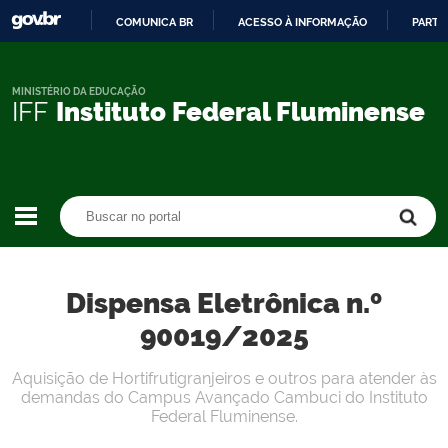
COMUNICA BR
ACESSO À INFORMAÇÃO
PARTI
IR
PARA
O
MINISTÉRIO DA EDUCAÇÃO
IFF
Instituto Federal Fluminense
CONTEÚDO
Buscar no portal
Buscar no portal
Dispensa Eletrônica n.º
90019/2025
Aquisição de Hortifrutigranjeiros e outros para atender às
demandas do Campus Avançado Cambuci do Instituto
Federal Fluminense.