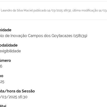
r
Leandro da Silva Maciel
publicado
14/03/2025 16h32,
última modificação
14/03
nidade
lo de Inovação Campos dos Goytacazes (158139)
odalidade
exigibilidade
úmero
96
no
025
ata/hora da Sessão
/03/2025 16:30
ital