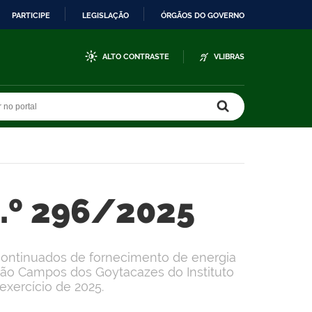
PARTICIPE
LEGISLAÇÃO
ÓRGÃOS DO GOVERNO
ALTO CONTRASTE
VLIBRAS
r no portal
r no portal
n.º 296/2025
continuados de fornecimento de energia
ção Campos dos Goytacazes do Instituto
exercício de 2025.