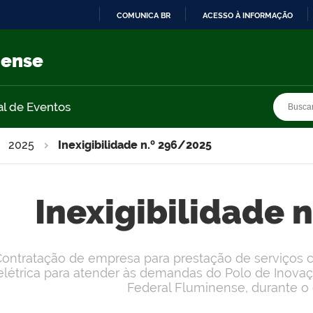
COMUNICA BR
ACESSO À INFORMAÇÃO
IR
PARA
nense
O
CONTEÚDO
Busca
Busca
al de Eventos
2025
Inexigibilidade n.º 296/2025
Inexigibilidade 
Contratação de empresa para prestação de serviços 
elétrica para atender às demandas do Polo de Inova
Federal Fluminense, durante o 