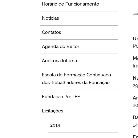
Horário de Funcionamento
po
Notícias
Contatos
U
Po
Agenda do Reitor
M
Auditoria Interna
In
Escola de Formação Continuada
N
dos Trabalhadores da Educação
2
Fundação Pró-IFF
A
2
Licitações
D
14
2019
Ed