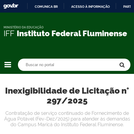
COMUNICA BR
ACESSO À INFORMAÇÃO
PARTI
IR
PARA
O
MINISTÉRIO DA EDUCAÇÃO
IFF
Instituto Federal Fluminense
CONTEÚDO
Buscar no portal
Buscar no portal
Inexigibilidade de Licitação n°
297/2025
Contratação de serviço continuado de Fornecimento de
Água Potável (Fev-Dez/2025) para atender às demandas
do Campus Maricá do Instituto Federal Fluminense.