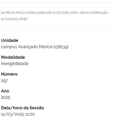
por
Bruno Muniz Gomes
publicado
11/03/2025 11h00,
última modificação
11/03/2025 10h46
Unidade
campus Avançado Maricá (158139)
Modalidade
Inexigibilidade
Número
297
Ano
2025
Data/hora da Sessão
11/03/2025 11:00