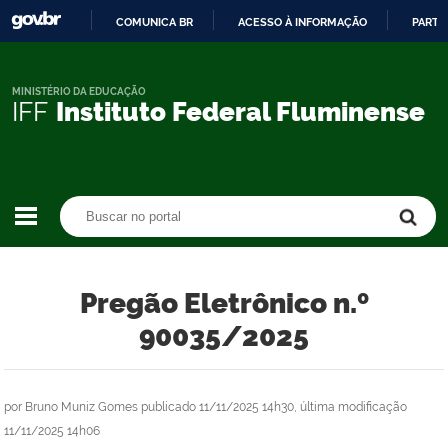
COMUNICA BR
ACESSO À INFORMAÇÃO
PARTI
IR
PARA
O
MINISTÉRIO DA EDUCAÇÃO
IFF
Instituto Federal Fluminense
CONTEÚDO
Buscar no portal
Buscar no portal
Pregão Eletrônico n.º
90035/2025
por
Bruno Muniz Gomes
publicado
11/11/2025 14h30,
última modificação
11/11/2025 14h06