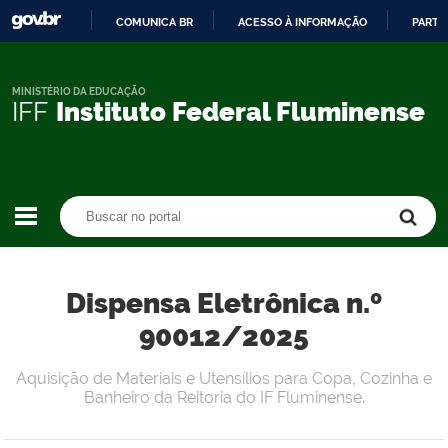
COMUNICA BR
ACESSO À INFORMAÇÃO
PARTI
IR
PARA
O
MINISTÉRIO DA EDUCAÇÃO
IFF
Instituto Federal Fluminense
CONTEÚDO
Buscar no portal
Buscar no portal
Dispensa Eletrônica n.º
90012/2025
Aquisição de Materiais e Utensílios para Copa, Cozinha e
Banheiro da Reitoria do IF Fluminense.