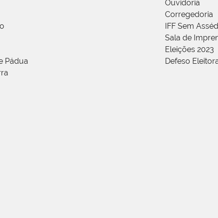
Ouvidoria
Corregedoria
ão
IFF Sem Asséd
Sala de Impren
Eleições 2023
de Pádua
Defeso Eleitor
rra