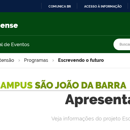
COMUNICA BR
ACESSO À INFORMAÇÃO
IR
PARA
nense
O
CONTEÚDO
Busca
Busca
al de Eventos
tensão
Programas
Escrevendo o futuro
CAMPUS
SÃO JOÃO DA BARRA
Apresent
Veja informações do projeto Es