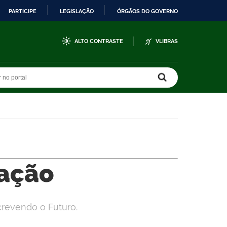
PARTICIPE
LEGISLAÇÃO
ÓRGÃOS DO GOVERNO
ALTO CONTRASTE
VLIBRAS
r no portal
r no portal
ação
crevendo o Futuro.