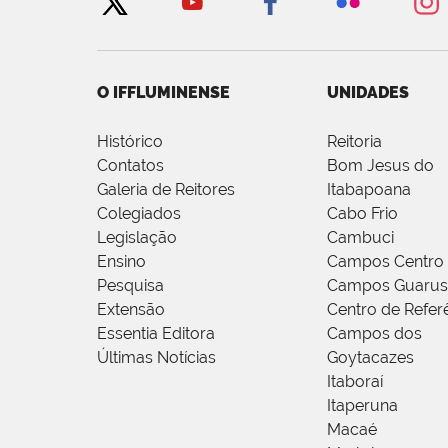
O IFFLUMINENSE
UNIDADES
Histórico
Reitoria
Contatos
Bom Jesus do
Galeria de Reitores
Itabapoana
Colegiados
Cabo Frio
Legislação
Cambuci
Ensino
Campos Centro
Pesquisa
Campos Guarus
Extensão
Centro de Refer
Essentia Editora
Campos dos
Últimas Notícias
Goytacazes
Itaboraí
Itaperuna
Macaé