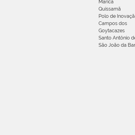
Maricá
Quissamã
Polo de Inovaç
Campos dos
Goytacazes
Santo Antônio 
São João da Ba