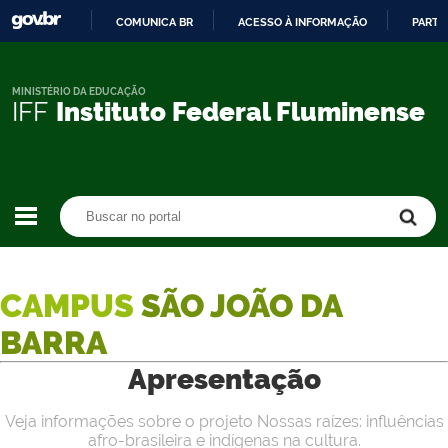
COMUNICA BR
ACESSO À INFORMAÇÃO
PARTI
IR
PARA
O
MINISTÉRIO DA EDUCAÇÃO
IFF
Instituto Federal Fluminense
CONTEÚDO
Buscar no portal
Buscar no portal
CAMPUS
SÃO JOÃO DA
BARRA
Apresentação
Veja informações sobre o projeto Nossas raízes: influências
afro-brasileira e indígenas na cultura.