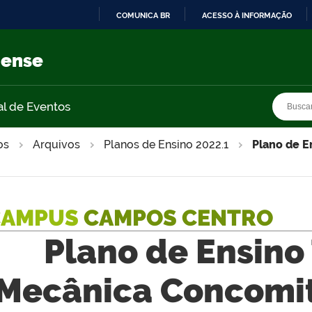
COMUNICA BR
ACESSO À INFORMAÇÃO
IR
PARA
nense
O
CONTEÚDO
Busca
Busca
al de Eventos
os
Arquivos
Planos de Ensino 2022.1
Plano de E
CAMPUS
CAMPOS CENTRO
Plano de Ensino
Mecânica Concomit