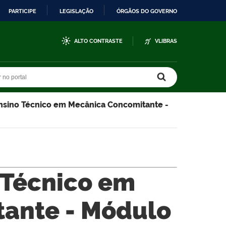
PARTICIPE
LEGISLAÇÃO
ÓRGÃOS DO GOVERNO
ALTO CONTRASTE
VLIBRAS
r no portal
r no portal
nsino Técnico em Mecânica Concomitante -
 Técnico em
ante - Módulo