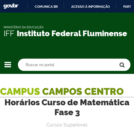
COMUNICA BR
ACESSO À INFORMAÇÃO
PARTI
IR
PARA
O
MINISTÉRIO DA EDUCAÇÃO
IFF
Instituto Federal Fluminense
CONTEÚDO
Buscar no portal
Buscar no portal
CAMPUS
CAMPOS CENTRO
Horários Curso de Matemática
Fase 3
Cursos Superiores