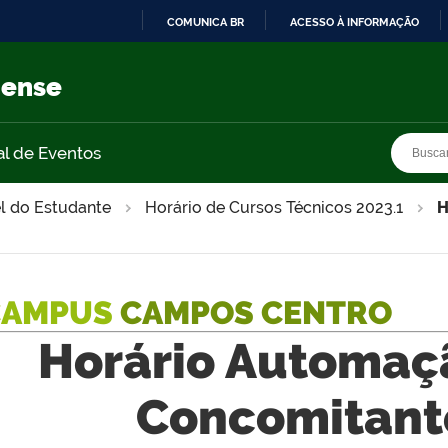
COMUNICA BR
ACESSO À INFORMAÇÃO
IR
PARA
nense
O
CONTEÚDO
Busca
Busca
al de Eventos
l do Estudante
Horário de Cursos Técnicos 2023.1
H
CAMPUS
CAMPOS CENTRO
Horário Automaçã
Concomitant