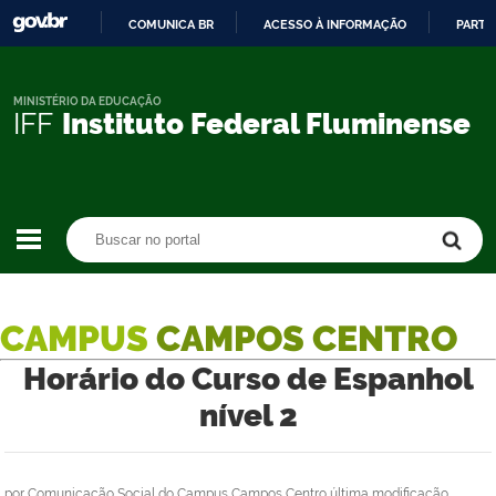
COMUNICA BR
ACESSO À INFORMAÇÃO
PARTI
IR
PARA
O
MINISTÉRIO DA EDUCAÇÃO
IFF
Instituto Federal Fluminense
CONTEÚDO
Buscar no portal
Buscar no portal
CAMPUS
CAMPOS CENTRO
Horário do Curso de Espanhol
nível 2
por
Comunicação Social do Campus Campos Centro
última modificação