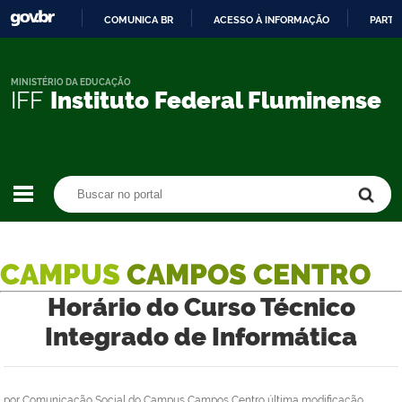
COMUNICA BR
ACESSO À INFORMAÇÃO
PARTI
IR
PARA
O
MINISTÉRIO DA EDUCAÇÃO
IFF
Instituto Federal Fluminense
CONTEÚDO
Buscar no portal
Buscar no portal
CAMPUS
CAMPOS CENTRO
Horário do Curso Técnico
Integrado de Informática
por
Comunicação Social do Campus Campos Centro
última modificação