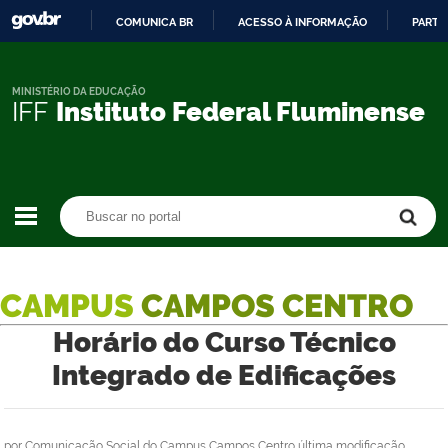
COMUNICA BR
ACESSO À INFORMAÇÃO
PARTI
IR
PARA
O
MINISTÉRIO DA EDUCAÇÃO
IFF
Instituto Federal Fluminense
CONTEÚDO
Buscar no portal
Buscar no portal
CAMPUS
CAMPOS CENTRO
Horário do Curso Técnico
Integrado de Edificações
por
Comunicação Social do Campus Campos Centro
última modificação