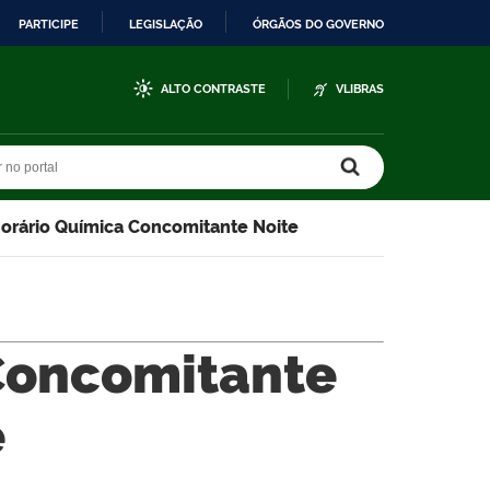
PARTICIPE
LEGISLAÇÃO
ÓRGÃOS DO GOVERNO
ALTO CONTRASTE
VLIBRAS
r no portal
r no portal
orário Química Concomitante Noite
Concomitante
e