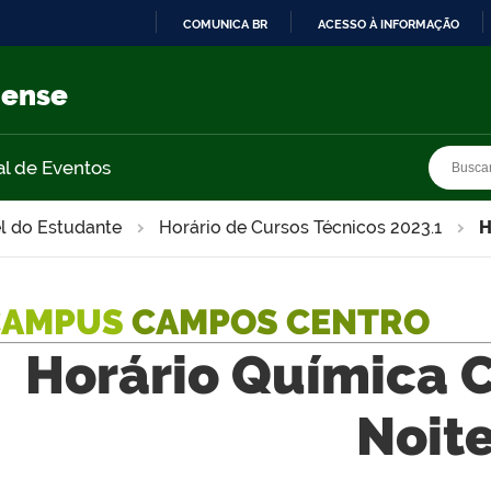
COMUNICA BR
ACESSO À INFORMAÇÃO
IR
PARA
nense
O
CONTEÚDO
Busca
Busca
al de Eventos
l do Estudante
Horário de Cursos Técnicos 2023.1
H
CAMPUS
CAMPOS CENTRO
Horário Química 
Noit