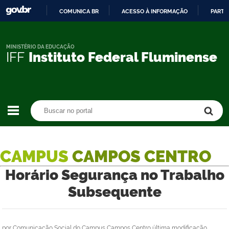
COMUNICA BR
ACESSO À INFORMAÇÃO
PARTI
IR
PARA
O
MINISTÉRIO DA EDUCAÇÃO
IFF
Instituto Federal Fluminense
CONTEÚDO
Buscar no portal
Buscar no portal
CAMPUS
CAMPOS CENTRO
Horário Segurança no Trabalho
Subsequente
por
Comunicação Social do Campus Campos Centro
última modificação